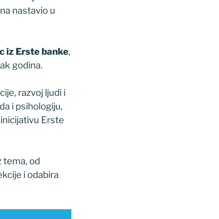
na nastavio u
c iz Erste banke
,
-ak godina.
, razvoj ljudi i
da i psihologiju,
inicijativu Erste
iz tema, od
kcije i odabira