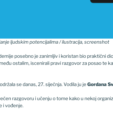
anje ljudskim potencijalima / ilustracija, screenshot
mije posebno je zanimljiv i koristan bio praktični dio
među ostalim, iscenirali pravi razgovor za posao te kasn
držala se danas, 27. siječnja. Vodila ju je
Gordana Sve
ećen razgovoru i učenju o tome kako u nekoj organizac
 i vođenje.