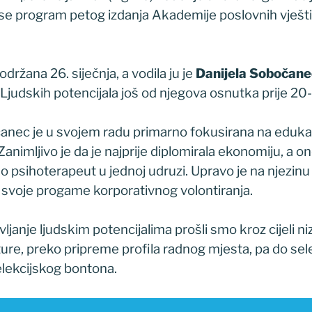
 se program petog izdanja Akademije poslovnih vješti
održana 26. siječnja, a vodila ju je
Danijela Sobočane
u Ljudskih potencijala još od njegova osnutka prije 20
ec je u svojem radu primarno fokusirana na edukacije
 Zanimljivo je da je najprije diplomirala ekonomiju, a on
ao psihoterapeut u jednoj udruzi. Upravo je na njezinu 
svoje progame korporativnog volontiranja.
vljanje ljudskim potencijalima prošli smo kroz cijeli n
ure, preko pripreme profila radnog mjesta, pa do sele
elekcijskog bontona.