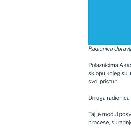
Radionica Upravlj
Polaznicima Akade
sklopu kojeg su, 
svoj pristup.
Drruga radionica o
Taj je modul posv
procese, suradnje