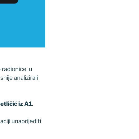
 radionice, u
ije analizirali
tličić iz A1
.
iji unaprijediti