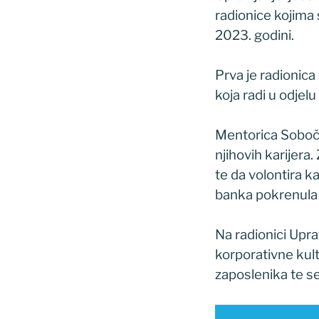
radionice kojima
2023. godini.
Prva je radionica 
koja radi u odjel
Mentorica Sobočan
njihovih karijera.
te da volontira k
banka pokrenula 
Na radionici Upra
korporativne kult
zaposlenika te s