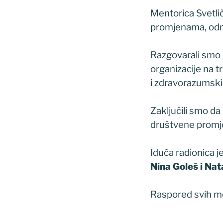
Mentorica Svetli
promjenama, odno
Razgovarali smo o
organizacije na t
i zdravorazumski
Zaključili smo da
društvene promj
Iduća radionica j
Nina Goleš i Nat
Raspored svih m