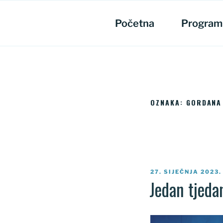
Preskoči
na
Početna
Program
sadržaj
OZNAKA:
GORDANA 
OBJAVLJENO
27. SIJEČNJA 2023.
Jedan tjeda