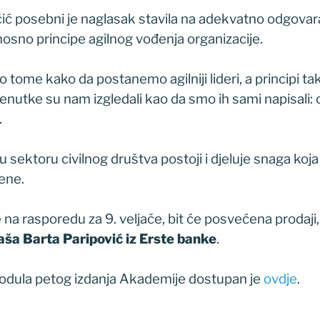
čić posebni je naglasak stavila na adekvatno odgovar
sno principe agilnog vođenja organizacije.
 tome kako da postanemo agilniji lideri, a principi t
renutke su nam izgledali kao da smo ih sami napisali: 
.
 u sektoru civilnog društva postoji i djeluje snaga koj
ene.
e na rasporedu za 9. veljače, bit će posvećena prodaji, 
aša Barta Paripović iz Erste banke
.
odula petog izdanja Akademije dostupan je
ovdje
.