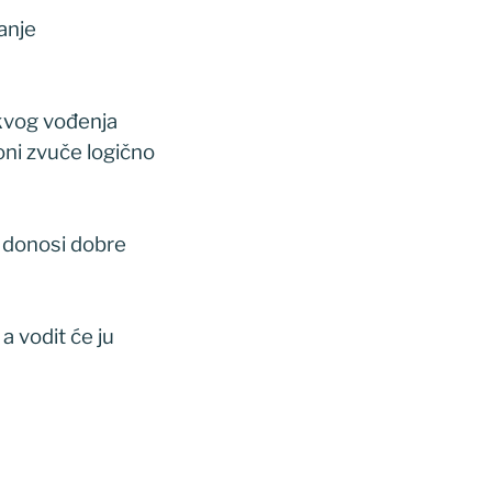
anje
akvog vođenja
oni zvuče logično
a donosi dobre
a vodit će ju