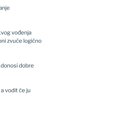
anje
akvog vođenja
oni zvuče logično
a donosi dobre
a vodit će ju