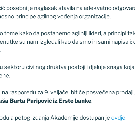
čić posebni je naglasak stavila na adekvatno odgovar
sno principe agilnog vođenja organizacije.
 tome kako da postanemo agilniji lideri, a principi t
renutke su nam izgledali kao da smo ih sami napisali: 
.
 u sektoru civilnog društva postoji i djeluje snaga koj
ene.
e na rasporedu za 9. veljače, bit će posvećena prodaji, 
aša Barta Paripović iz Erste banke
.
odula petog izdanja Akademije dostupan je
ovdje
.