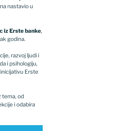
na nastavio u
c iz Erste banke
,
-ak godina.
, razvoj ljudi i
da i psihologiju,
inicijativu Erste
iz tema, od
kcije i odabira