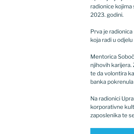
radionice kojima
2023. godini.
Prva je radionica 
koja radi u odjel
Mentorica Sobočan
njihovih karijera.
te da volontira k
banka pokrenula 
Na radionici Upra
korporativne kult
zaposlenika te s