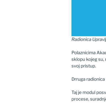
Radionica Upravlj
Polaznicima Akade
sklopu kojeg su, 
svoj pristup.
Drruga radionica o
Taj je modul posv
procese, suradnje