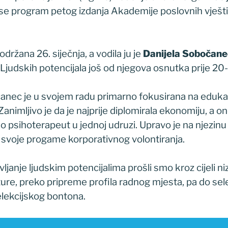
 se program petog izdanja Akademije poslovnih vješti
održana 26. siječnja, a vodila ju je
Danijela Sobočane
u Ljudskih potencijala još od njegova osnutka prije 20
ec je u svojem radu primarno fokusirana na edukacije
 Zanimljivo je da je najprije diplomirala ekonomiju, a on
ao psihoterapeut u jednoj udruzi. Upravo je na njezinu 
svoje progame korporativnog volontiranja.
vljanje ljudskim potencijalima prošli smo kroz cijeli n
ure, preko pripreme profila radnog mjesta, pa do sele
elekcijskog bontona.