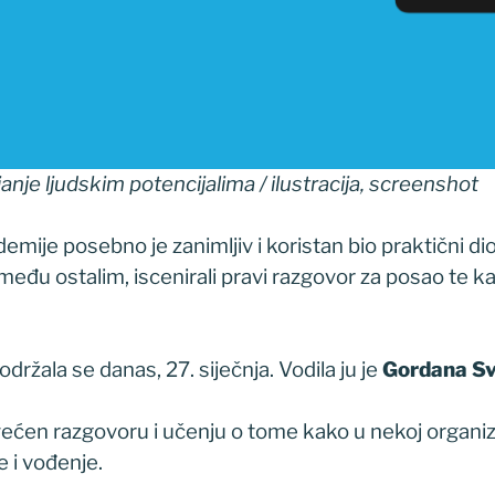
anje ljudskim potencijalima / ilustracija, screenshot
mije posebno je zanimljiv i koristan bio praktični dio
među ostalim, iscenirali pravi razgovor za posao te kasn
držala se danas, 27. siječnja. Vodila ju je
Gordana Sve
ećen razgovoru i učenju o tome kako u nekoj organizac
 i vođenje.