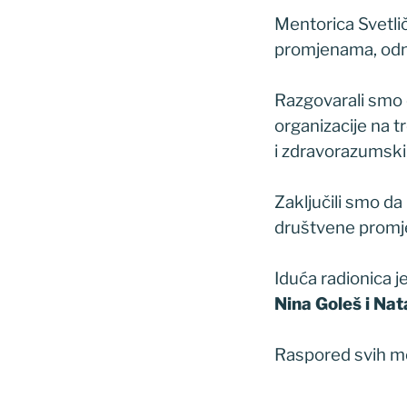
Mentorica Svetli
promjenama, odno
Razgovarali smo o
organizacije na t
i zdravorazumski
Zaključili smo da
društvene promj
Iduća radionica j
Nina Goleš i Nat
Raspored svih m