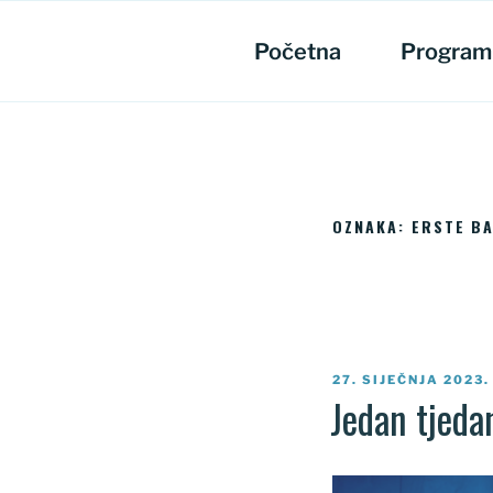
Preskoči
na
Početna
Program
sadržaj
OZNAKA:
ERSTE B
OBJAVLJENO
27. SIJEČNJA 2023.
Jedan tjeda