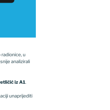
 radionice, u
ije analizirali
tličić iz A1
.
iji unaprijediti