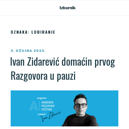
Preskoči
Izbornik
na
sadržaj
OZNAKA:
LOBIRANJE
OBJAVLJENO
3. OŽUJKA 2023.
Ivan Zidarević domaćin prvog
Razgovora u pauzi