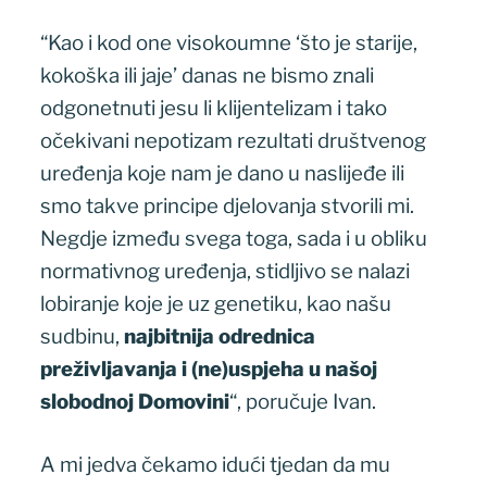
“Kao i kod one visokoumne ‘što je starije,
kokoška ili jaje’ danas ne bismo znali
odgonetnuti jesu li klijentelizam i tako
očekivani nepotizam rezultati društvenog
uređenja koje nam je dano u naslijeđe ili
smo takve principe djelovanja stvorili mi.
Negdje između svega toga, sada i u obliku
normativnog uređenja, stidljivo se nalazi
lobiranje koje je uz genetiku, kao našu
sudbinu,
najbitnija odrednica
preživljavanja i (ne)uspjeha u našoj
slobodnoj Domovini
“, poručuje Ivan.
A mi jedva čekamo idući tjedan da mu