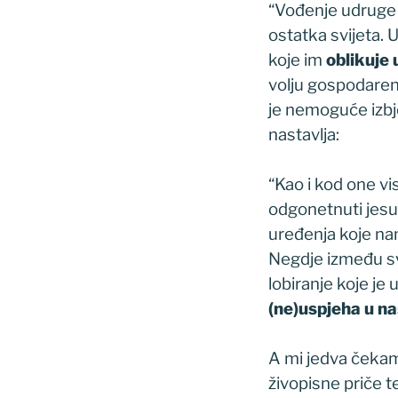
“Vođenje udruge i
ostatka svijeta. 
koje im
oblikuje
volju gospodarenj
je nemoguće izbj
nastavlja:
“Kao i kod one vi
odgonetnuti jesu 
uređenja koje nam
Negdje između sve
lobiranje koje je
(ne)uspjeha u n
A mi jedva čekam
živopisne priče t