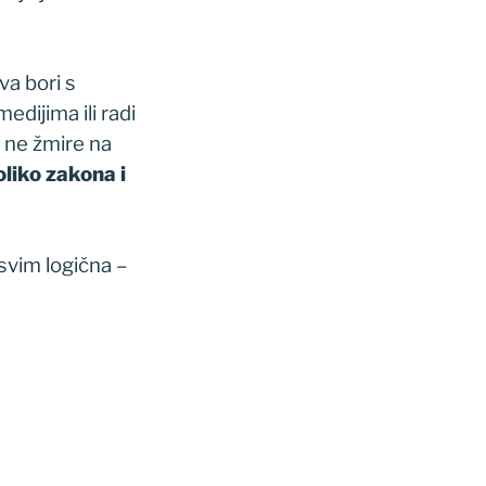
ava bori s
dijima ili radi
i ne žmire na
liko zakona i
svim logična –