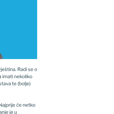
ještina. Radi se o
 imati nekoliko
tava te (bolje)
Najprije će netko
anje je u