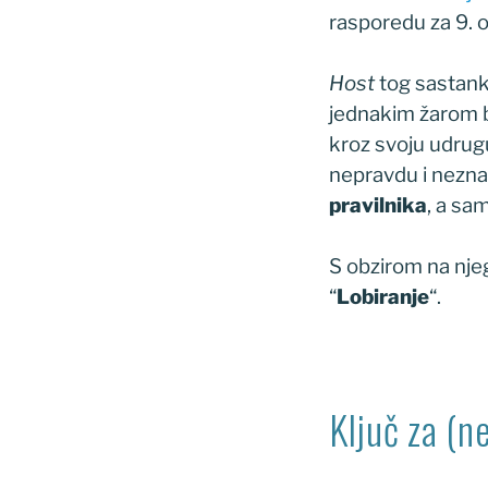
rasporedu za 9. 
Host
tog sastank
jednakim žarom be
kroz svoju udrugu 
nepravdu i nezna
pravilnika
, a sa
S obzirom na njeg
“
Lobiranje
“.
Ključ za (n