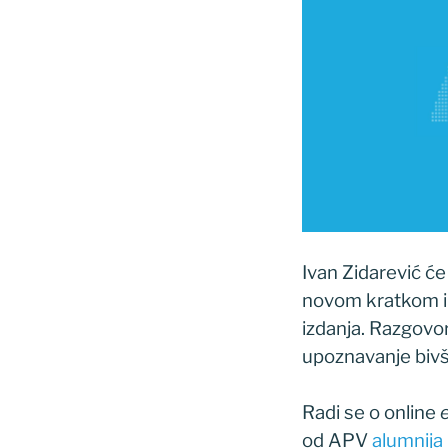
Ivan Zidarević će
novom kratkom i 
izdanja. Razgovor
upoznavanje bivš
Radi se o online
od APV
alumnija