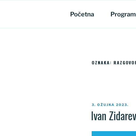
Preskoči
na
Početna
Program
sadržaj
OZNAKA:
RAZGOVOR
OBJAVLJENO
3. OŽUJKA 2023.
Ivan Zidare