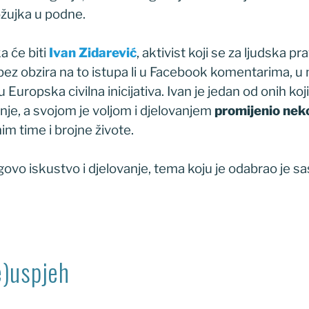
ožujka u podne.
a će biti
Ivan Zidarević
, aktivist koji se za ljudska pr
z obzira na to istupa li u Facebook komentarima, u me
Europska civilna inicijativa. Ivan je jedan od onih koj
nje, a svojom je voljom i djelovanjem
promijenio neko
mim time i brojne živote.
ovo iskustvo i djelovanje, tema koju je odabrao je sa
e)uspjeh