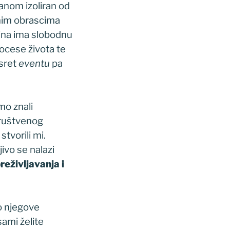
eanom izoliran od
anim obrascima
dina ima slobodnu
rocese života te
usret
eventu
pa
mo znali
 društvenog
tvorili mi.
ivo se nalazi
reživljavanja i
o njegove
sami želite