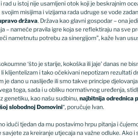
 rad u istoj nije usamljeni otok koji je beskrajnim oc
U svojim misijima i vizijama rada udruge se vode zad
 upravo država
. Država kao glavni gospodar – ona je
a – nameće pravila igre koja se reflektiraju na sve p
eći nametnutu potrebu za sinergijom”, kaže Ivan us
sokoumne ‘što je starije, kokoška ili jaje’ danas ne bis
li klijentelizam i tako očekivani nepotizam rezultati
 je dano u naslijeđe ili smo takve principe djelovanja s
ga toga, sada i u obliku normativnog uređenja, stidlj
 uz genetiku, kao našu sudbinu,
najbitnija odrednica p
ašoj slobodnoj Domovini
“, poručuje Ivan.
o idući tjedan da mu postavimo hrpu pitanja i čujem
e savjete za kreiranje utjecaja na važne odluke. Ako i 