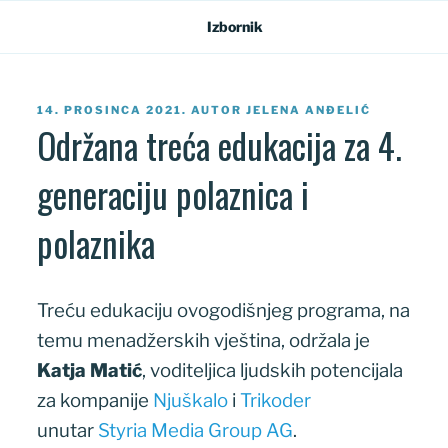
Preskoči
Izbornik
na
sadržaj
OBJAVLJENO
14. PROSINCA 2021.
AUTOR
JELENA ANĐELIĆ
Održana treća edukacija za 4.
generaciju polaznica i
polaznika
Treću edukaciju ovogodišnjeg programa, na
temu menadžerskih vještina, održala je
Katja Matić
, voditeljica ljudskih potencijala
za kompanije
Njuškalo
i
Trikoder
unutar
Styria Media Group AG
.