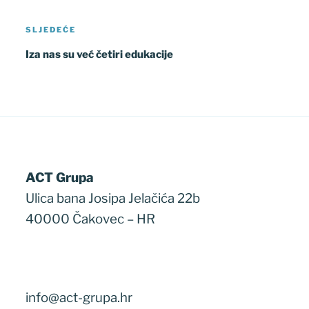
Sljedeća
SLJEDEĆE
objava
Iza nas su već četiri edukacije
ACT Grupa
Ulica bana Josipa Jelačića 22b
40000 Čakovec – HR
info@act-grupa.hr