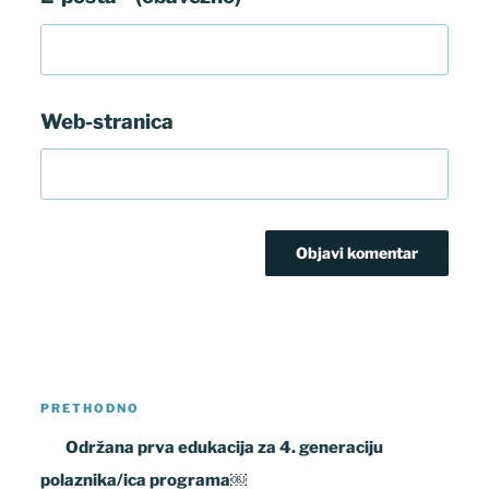
Web-stranica
Navigacija
Prethodna
PRETHODNO
objava
objava
Održana prva edukacija za 4. generaciju
polaznika/ica programa￼