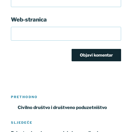
Web-stranica
Navigacija
Prethodna
PRETHODNO
objava
objava
Civilno društvo i društveno poduzetništvo
Sljedeća
SLJEDEĆE