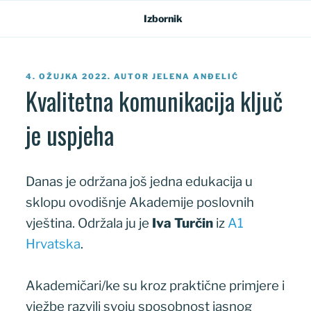
Preskoči
Izbornik
na
sadržaj
OBJAVLJENO
4. OŽUJKA 2022.
AUTOR
JELENA ANĐELIĆ
Kvalitetna komunikacija ključ
je uspjeha
Danas je održana još jedna edukacija u
sklopu ovodišnje Akademije poslovnih
vještina. Održala ju je
Iva Turčin
iz
A1
Hrvatska
.
Akademičari/ke su kroz praktične primjere i
vježbe razvili svoju sposobnost jasnog