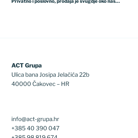
objava
Privatno i poslovno, prodaja je svugdje oko nas…
ACT Grupa
Ulica bana Josipa Jelačića 22b
40000 Čakovec – HR
info@act-grupa.hr
+385 40 390 047
+385 98 819 674