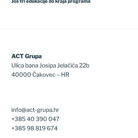
objava
Još tri edukacije do kraja programa
ACT Grupa
Ulica bana Josipa Jelačića 22b
40000 Čakovec – HR
info@act-grupa.hr
+385 40 390 047
+385 98 819 674