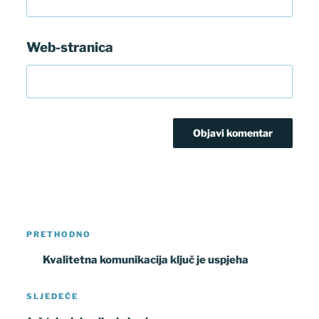
Web-stranica
Navigacija
Prethodna
PRETHODNO
objava
objava
Kvalitetna komunikacija ključ je uspjeha
Sljedeća
SLJEDEĆE