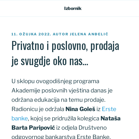
Preskoči
Izbornik
na
sadržaj
OBJAVLJENO
11. OŽUJKA 2022.
AUTOR
JELENA ANĐELIĆ
Privatno i poslovno, prodaja
je svugdje oko nas…
U sklopu ovogodišnjeg programa
Akademije poslovnih vještina danas je
održana edukacija na temu prodaje.
Radionicu je održala
Nina Goleš
iz
Erste
banke
, kojoj se pridružila kolegica
Nataša
Barta Paripović
iz odjela Društveno
odgovornog bankarstva Erste Banke.