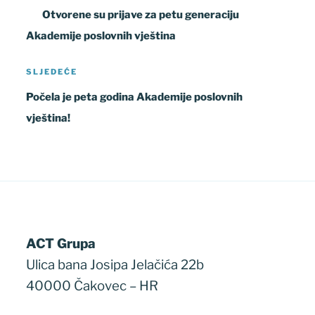
objava
objava
Otvorene su prijave za petu generaciju
Akademije poslovnih vještina
Sljedeća
SLJEDEĆE
objava
Počela je peta godina Akademije poslovnih
vještina!
ACT Grupa
Ulica bana Josipa Jelačića 22b
40000 Čakovec – HR