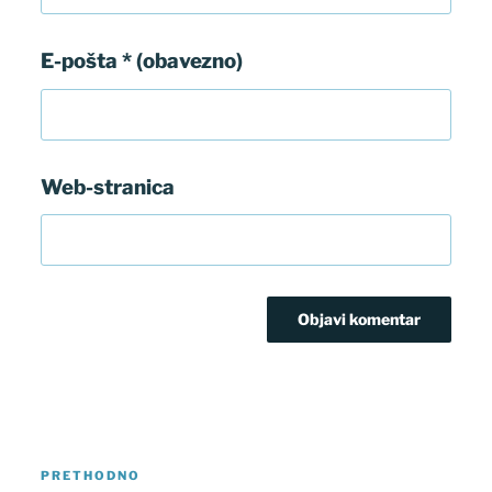
E-pošta
* (obavezno)
Web-stranica
Navigacija
Prethodna
PRETHODNO