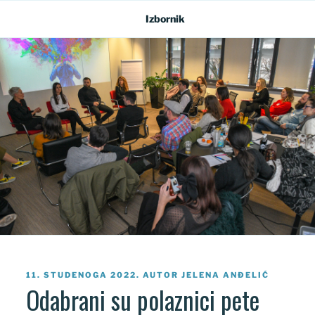
Preskoči
Izbornik
na
sadržaj
OBJAVLJENO
11. STUDENOGA 2022.
AUTOR
JELENA ANĐELIĆ
Odabrani su polaznici pete