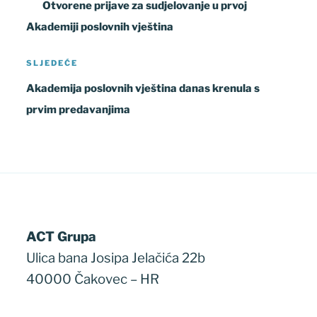
objava
objava
Otvorene prijave za sudjelovanje u prvoj
Akademiji poslovnih vještina
Sljedeća
SLJEDEĆE
objava
Akademija poslovnih vještina danas krenula s
prvim predavanjima
ACT Grupa
Ulica bana Josipa Jelačića 22b
40000 Čakovec – HR