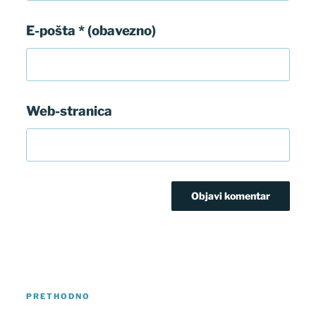
E-pošta
* (obavezno)
Web-stranica
Navigacija
Prethodna
PRETHODNO