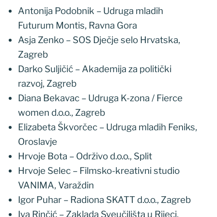
Antonija Podobnik – Udruga mladih
Futurum Montis, Ravna Gora
Asja Zenko – SOS Dječje selo Hrvatska,
Zagreb
Darko Suljičić – Akademija za politički
razvoj, Zagreb
Diana Bekavac – Udruga K-zona / Fierce
women d.o.o., Zagreb
Elizabeta Škvorčec – Udruga mladih Feniks,
Oroslavje
Hrvoje Bota – Održivo d.o.o., Split
Hrvoje Selec – Filmsko-kreativni studio
VANIMA, Varaždin
Igor Puhar – Radiona SKATT d.o.o., Zagreb
Iva Rinčić – Zaklada Sveučilišta u Rijeci,