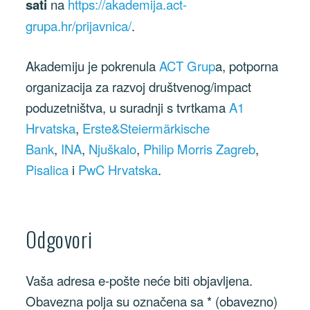
sati
na
https://akademija.act-
grupa.hr/prijavnica/
.
Akademiju je pokrenula
ACT Grup
a, potporna
organizacija za razvoj društvenog/impact
poduzetništva, u suradnji s tvrtkama
A1
Hrvatska
,
Erste&Steiermärkische
Bank
,
INA
,
Njuškalo
,
Philip Morris Zagreb
,
Pisalica
i
PwC Hrvatska
.
Odgovori
Vaša adresa e-pošte neće biti objavljena.
Obavezna polja su označena sa
* (obavezno)