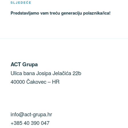
Sljedeća
SLJEDEĆE
objava
Predstavljamo vam treću generaciju polaznika/ica!
ACT Grupa
Ulica bana Josipa Jelačića 22b
40000 Čakovec – HR
info@act-grupa.hr
+385 40 390 047