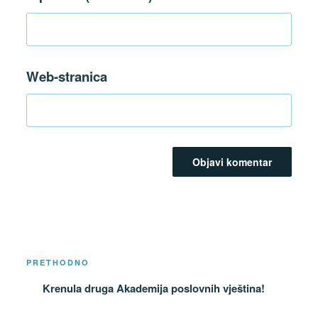
Web-stranica
Navigacija
Prethodna
PRETHODNO
objava
objava
Krenula druga Akademija poslovnih vještina!