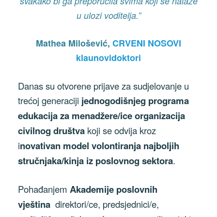
svakako bi ga preporučila svima koji se nalaze
u ulozi voditelja.”
Mathea Milošević,
CRVENI NOSOVI
klaunovidoktori
Danas su otvorene prijave za sudjelovanje u
trećoj generaciji
jednogodišnjeg programa
edukacija za menadžere/ice organizacija
civilnog društva
koji se odvija kroz
i
novativan model volontiranja najboljih
stručnjaka/kinja iz poslovnog sektora
.
Pohađanjem
Akademije poslovnih
vještina
direktori/ce, predsjednici/e,